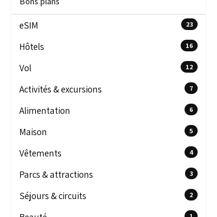
Bons plans
eSIM
23
Hôtels
16
Vol
12
Activités & excursions
7
Alimentation
6
Maison
5
Vêtements
4
Parcs & attractions
3
Séjours & circuits
2
1