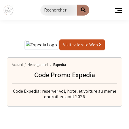
Passer
au
contenu
Visitez le site Web
Accueil
/
Hébergement
/
Expedia
Code Promo Expedia
Code Expedia : reserver vol, hotel et voiture au meme
endroit en août 2026